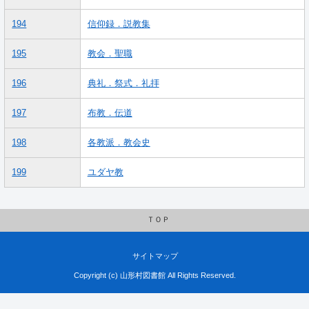
194
信仰録．説教集
195
教会．聖職
196
典礼．祭式．礼拝
197
布教．伝道
198
各教派．教会史
199
ユダヤ教
ＴＯＰ
サイトマップ
Copyright (c) 山形村図書館 All Rights Reserved.