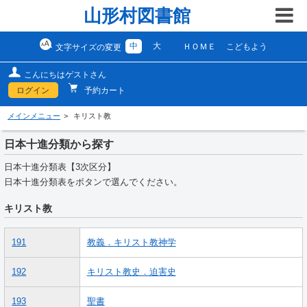
山形村図書館
中
大
ＨＯＭＥ
こどもよう
文字サイズの変更
こんにちはゲストさん
ログイン
予約カート
メインメニュー
キリスト教
日本十進分類から探す
日本十進分類表【3次区分】
日本十進分類表をボタンで選んでください。
キリスト教
191
教義．キリスト教神学
192
キリスト教史．迫害史
193
聖書